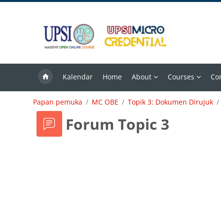
Langkau ke kandungan utama
Kalendar
Home
About
Courses
Co
Papan pemuka
MC OBE
Topik 3: Dokumen Dirujuk
Forum Topic 3