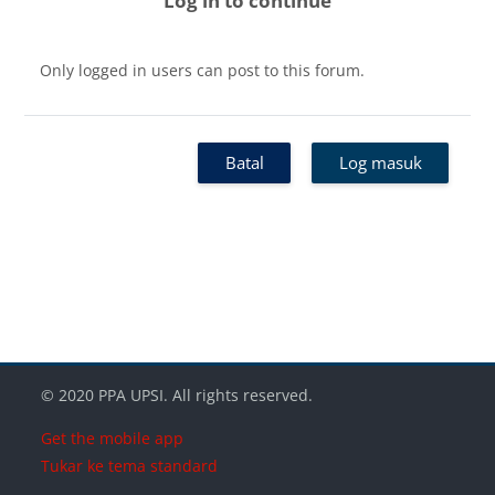
Log in to continue
Only logged in users can post to this forum.
Batal
Log masuk
Blok-blok
Blok-blok
Blok-blok
© 2020 PPA UPSI. All rights reserved.
Get the mobile app
Tukar ke tema standard