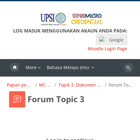
Langkau ke kandungan utama
LOG MASUK MENGGUNAKAN AKAUN ANDA PADA:
Google
Moodle Login Page
More
Bahasa Melayu ‎(ms)‎
Search
Papan pemuka
MC OBE
Topik 3: Dokumen Dirujuk
Forum Topic 3
Forum Topic 3