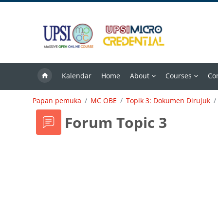
Langkau ke kandungan utama
Kalendar
Home
About
Courses
Co
Papan pemuka
MC OBE
Topik 3: Dokumen Dirujuk
Forum Topic 3