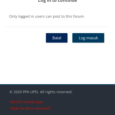
Log in to continue
Only logged in users can post to this forum.
Batal
Log masuk
Blok-blok
Blok-blok
Blok-blok
© 2020 PPA UPSI. All rights reserved.
Get the mobile app
Tukar ke tema standard