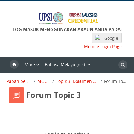
Langkau ke kandungan utama
LOG MASUK MENGGUNAKAN AKAUN ANDA PADA:
Google
Moodle Login Page
More
Bahasa Melayu ‎(ms)‎
Search
Papan pemuka
MC OBE
Topik 3: Dokumen Dirujuk
Forum Topic 3
Forum Topic 3