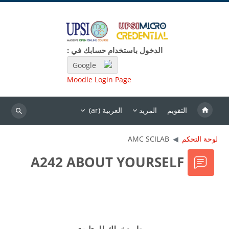
خطى إلى المحتوى الرئيسي
الدخول باستخدام حسابك في :
Google
Moodle Login Page
التقويم
المزيد
العربية ‎(ar)‎
بحث
لوحة التحكم
AMC SCILAB
A242 ABOUT YOURSELF