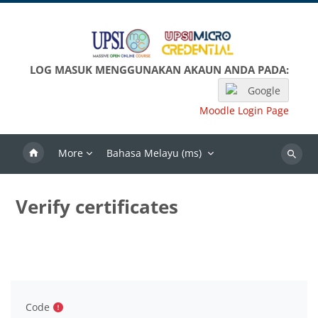
Langkau ke kandungan utama
LOG MASUK MENGGUNAKAN AKAUN ANDA PADA:
Google
Moodle Login Page
More
Bahasa Melayu ‎(ms)‎
Search
Verify certificates
Code