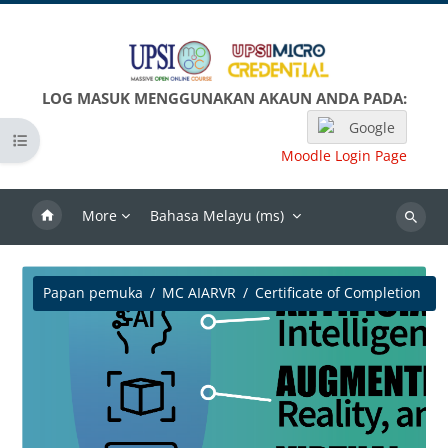
Langkau ke kandungan utama
LOG MASUK MENGGUNAKAN AKAUN ANDA PADA:
Google
Open course index
Moodle Login Page
More
Bahasa Melayu ‎(ms)‎
Search
Papan pemuka
MC AIARVR
Certificate of Completion