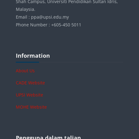
Shah Campus, Universiti Pendidikan Sultan Idris,
Malaysia.
Email : ppa@upsi.edu.my
Phone Number : +605-450 5011
Blok-blok
Langkau Information
Information
About Us
CADE Website
UPSI Website
MOHE Website
Blok-blok
Langkau Pengguna dalam talian
Pengguna dalam talian