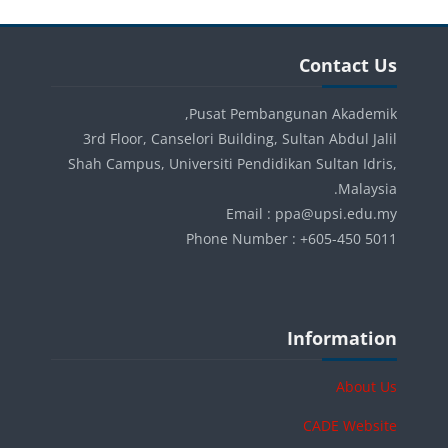
الكتل
تجاوز Contact Us
Contact Us
Pusat Pembangunan Akademik,
3rd Floor, Canselori Building, Sultan Abdul Jalil
Shah Campus, Universiti Pendidikan Sultan Idris,
Malaysia.
Email : ppa@upsi.edu.my
Phone Number : +605-450 5011
الكتل
تجاوز Information
Information
About Us
CADE Website