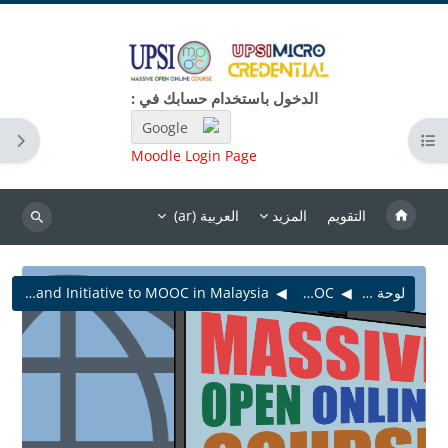
خطى إلى المحتوى الرئيسي
الدخول باستخدام حسابك في :
Google
فتح فهرس المقرر
فتح د
Moodle Login Page
التقويم
المزيد
العربية ‎(ar)‎
بحث
لوحة التحكم
MC MOOC
Topic 1 : Introduction and Initiative to MOOC in Malaysia.