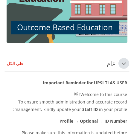
Outcome Based Education
الكتل
الخطوط العريضة للقسم
عام
طي الكل
طي
Important Reminder for UPSI TLAS USER
Welcome to this course! 👋
To ensure smooth administration and accurate record
management, kindly update your
Staff ID
in your profile:
Profile → Optional → ID Number
Please make sure this information is updated before