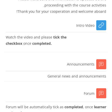
proceeding with the course activities.
Thank you for your cooperation and welcome aboard!
رابط الكتروني
Intro Video
Watch the video and please
tick the
checkbox
once
completed.
منتدى
Announcements
General news and announcements
منتدى
Forum
Forum will be automatically tick as
completed
, once
learner