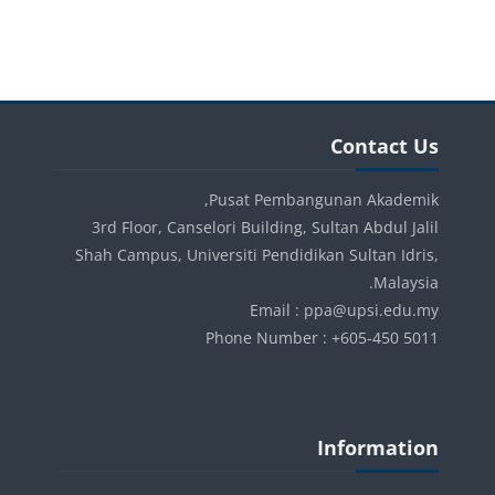
الكتل
الكتل
تجاوز Contact Us
Contact Us
Pusat Pembangunan Akademik,
3rd Floor, Canselori Building, Sultan Abdul Jalil
Shah Campus, Universiti Pendidikan Sultan Idris,
Malaysia.
Email : ppa@upsi.edu.my
Phone Number : +605-450 5011
الكتل
تجاوز Information
Information