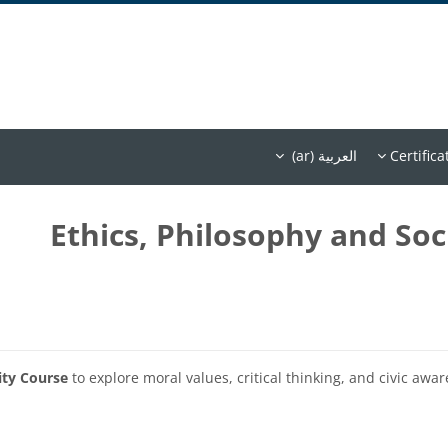
Certifica
العربية ‎(ar)‎
Ethics, Philosophy and Soc
ity Course
to explore moral values, critical thinking, and civic awa