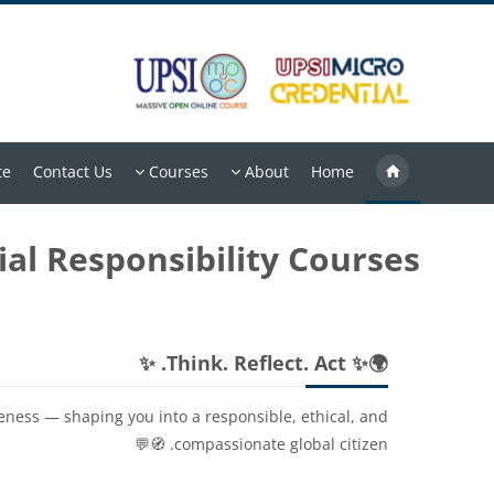
خطى إلى المحتوى الرئيسي
te
Contact Us
Courses
About
Home
ial Responsibility Courses
الكتل
تجاوز 🌍✨ Think. Reflect. Act. ✨
🌍✨ Think. Reflect. Act. ✨
reness — shaping you into a responsible, ethical, and
compassionate global citizen. 🧭💬