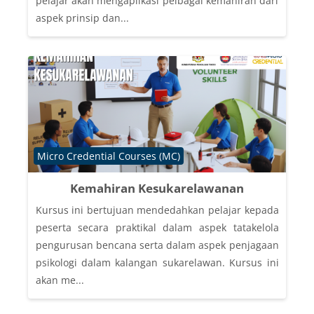
pelajar akan mengaplikasi pelbagai kemahiran dari
aspek prinsip dan...
Course category
Micro Credential Courses (MC)
Kemahiran Kesukarelawanan
Kursus ini bertujuan mendedahkan pelajar kepada
peserta secara praktikal dalam aspek tatakelola
pengurusan bencana serta dalam aspek penjagaan
psikologi dalam kalangan sukarelawan. Kursus ini
akan me...