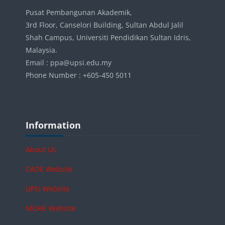
Pusat Pembangunan Akademik,
3rd Floor, Canselori Building, Sultan Abdul Jalil
Shah Campus, Universiti Pendidikan Sultan Idris,
Malaysia.
Email : ppa@upsi.edu.my
Phone Number : +605-450 5011
Blocks
Skip Information
Information
About Us
CADE Website
UPSI Website
MOHE Website