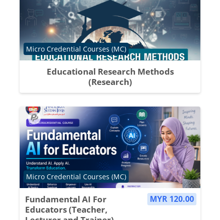
Course category
Micro Credential Courses (MC)
Educational Research Methods
(Research)
Course category
Micro Credential Courses (MC)
Fundamental AI For
MYR 120.00
Educators (Teacher,
Lecturer and Trainer)