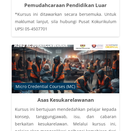
Pemudahcaraan Pendidikan Luar
*Kursus ini ditawarkan secara bersemuka. Untuk
maklumat lanjut, sila hubungi Pusat Kokurikulum
UPSI 05-4507701
Course category
Micro Credential Courses (MC)
Asas Kesukarelawanan
Kursus ini bertujuan mendedahkan pelajar kepada
konsep, tanggungjawab, isu, dan cabaran
berkaitan kesukarelawan. Melalui kursus ini,