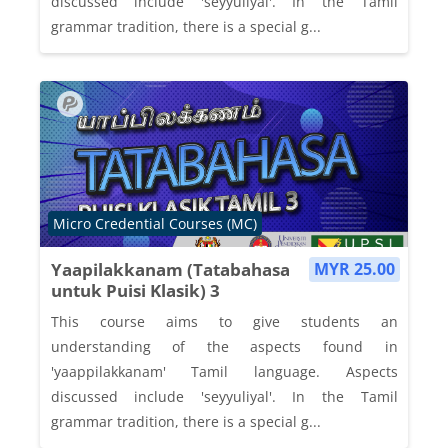
discussed include 'seyyuliyal'. In the Tamil
grammar tradition, there is a special g...
Course category
Micro Credential Courses (MC)
Yaapilakkanam (Tatabahasa
MYR 25.00
untuk Puisi Klasik) 3
This course aims to give students an
understanding of the aspects found in
'yaappilakkanam' Tamil language. Aspects
discussed include 'seyyuliyal'. In the Tamil
grammar tradition, there is a special g...