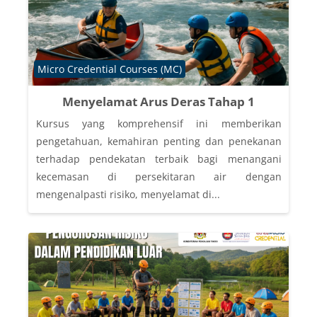
Course category
Micro Credential Courses (MC)
Menyelamat Arus Deras Tahap 1
Kursus yang komprehensif ini memberikan
pengetahuan, kemahiran penting dan penekanan
terhadap pendekatan terbaik bagi menangani
kecemasan di persekitaran air dengan
mengenalpasti risiko, menyelamat di...