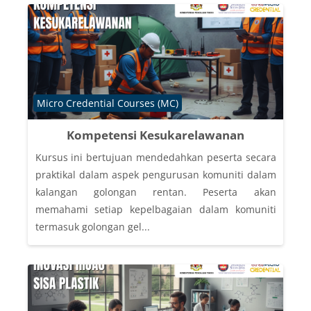
Course category
Micro Credential Courses (MC)
Kompetensi Kesukarelawanan
Kursus ini bertujuan mendedahkan peserta secara
praktikal dalam aspek pengurusan komuniti dalam
kalangan golongan rentan. Peserta akan
memahami setiap kepelbagaian dalam komuniti
termasuk golongan gel...