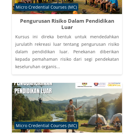
Course category
Micro Credential Courses (MC)
Pengurusan Risiko Dalam Pendidikan
Luar
Kursus ini direka bentuk untuk mendedahkan
jurulatih rekreasi luar tentang pengurusan risiko
dalam pendidikan luar. Penekanan diberikan
kepada pemahaman risiko dari segi pendekatan
keseluruhan organis...
Course category
Micro Credential Courses (MC)