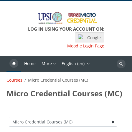
Skip to main content
LOG IN USING YOUR ACCOUNT ON:
Google
Moodle Login Page
Home
More
English ‎(en)‎
Search
Courses
Micro Credential Courses (MC)
Micro Credential Courses (MC)
Course categories