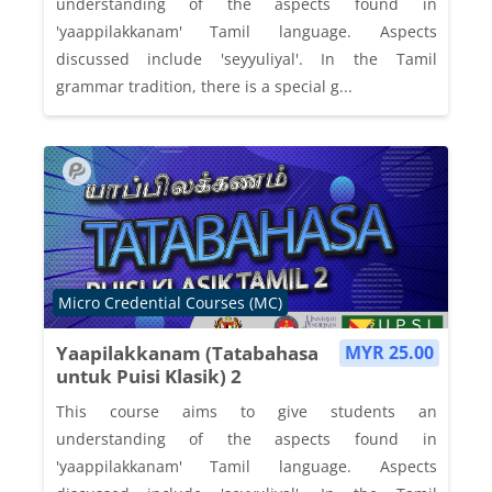
understanding of the aspects found in
'yaappilakkanam' Tamil language. Aspects
discussed include 'seyyuliyal'. In the Tamil
grammar tradition, there is a special g...
Course category
Micro Credential Courses (MC)
Yaapilakkanam (Tatabahasa
MYR 25.00
untuk Puisi Klasik) 2
This course aims to give students an
understanding of the aspects found in
'yaappilakkanam' Tamil language. Aspects