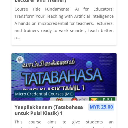
Course Title Fundamental AI for Educators:
Transform Your Teaching with Artificial Intelligence
A hands-on microcredential for teachers, lecturers,
and trainers ready to work smarter, teach better,
a...
Course category
Micro Credential Courses (MC)
Yaapilakkanam (Tatabahasa
MYR 25.00
untuk Puisi Klasik) 1
This course aims to give students an