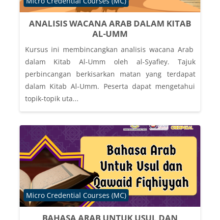
Course category
Micro Credential Courses (MC)
ANALISIS WACANA ARAB DALAM KITAB
AL-UMM
Kursus ini membincangkan analisis wacana Arab
dalam Kitab Al-Umm oleh al-Syafiey. Tajuk
perbincangan berkisarkan matan yang terdapat
dalam Kitab Al-Umm. Peserta dapat mengetahui
topik-topik uta...
Course category
Micro Credential Courses (MC)
BAHASA ARAB UNTUK USUL DAN