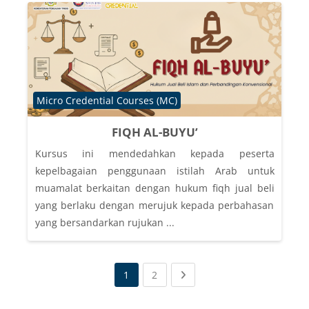
Course category
Micro Credential Courses (MC)
FIQH AL-BUYU’
Kursus ini mendedahkan kepada peserta
kepelbagaian penggunaan istilah Arab untuk
muamalat berkaitan dengan hukum fiqh jual beli
yang berlaku dengan merujuk kepada perbahasan
yang bersandarkan rujukan ...
(current)
Next page
1
2