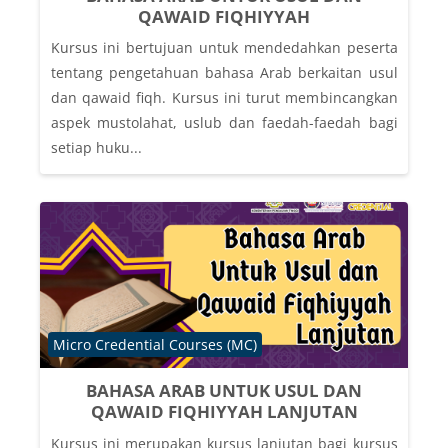
QAWAID FIQHIYYAH
Kursus ini bertujuan untuk mendedahkan peserta
tentang pengetahuan bahasa Arab berkaitan usul
dan qawaid fiqh. Kursus ini turut membincangkan
aspek mustolahat, uslub dan faedah-faedah bagi
setiap huku...
Course category
Micro Credential Courses (MC)
BAHASA ARAB UNTUK USUL DAN
QAWAID FIQHIYYAH LANJUTAN
Kursus ini merupakan kursus lanjutan bagi kursus