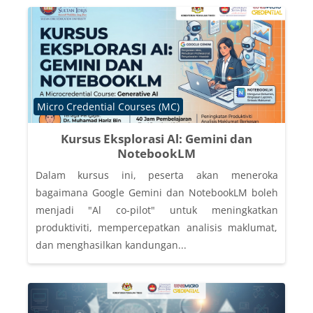
Course category
Micro Credential Courses (MC)
Kursus Eksplorasi Al: Gemini dan
NotebookLM
Dalam kursus ini, peserta akan meneroka
bagaimana Google Gemini dan NotebookLM boleh
menjadi "Al co-pilot" untuk meningkatkan
produktiviti, mempercepatkan analisis maklumat,
dan menghasilkan kandungan...