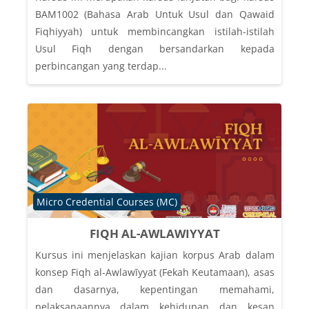
BAM1002 (Bahasa Arab Untuk Usul dan Qawaid
Fiqhiyyah) untuk membincangkan istilah-istilah
Usul Fiqh dengan bersandarkan kepada
perbincangan yang terdap...
Course category
Micro Credential Courses (MC)
FIQH AL-AWLAWIYYAT
Kursus ini menjelaskan kajian korpus Arab dalam
konsep Fiqh al-Awlawīyyat (Fekah Keutamaan), asas
dan dasarnya, kepentingan memahami,
pelaksanaannya dalam kehidupan dan kesan