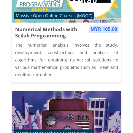
Course category
Massive Open Online Courses (MOOC)
Numerical Methods with
MYR 105.00
Scilab Programming
The numerical analysis involves the study,
development, construction, and analysis of
algorithms for obtaining numerical solutions to
various mathematical problems such as linear and
nonlinear problem...
Course category