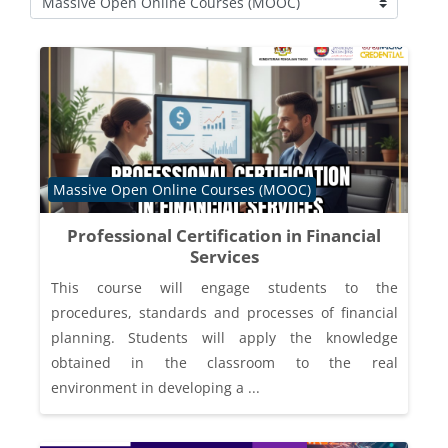
Course categories
Course category
Massive Open Online Courses (MOOC)
Professional Certification in Financial
Services
This course will engage students to the
procedures, standards and processes of financial
planning. Students will apply the knowledge
obtained in the classroom to the real
environment in developing a ...