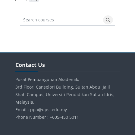
Search courses
Search cours
Blocks
Skip Contact Us
Contact Us
Pusat Pembangunan Akademik,
3rd Floor, Canselori Building, Sultan Abdul Jalil
Shah Campus, Universiti Pendidikan Sultan Idris,
Malaysia.
Email : ppa@upsi.edu.my
Phone Number : +605-450 5011