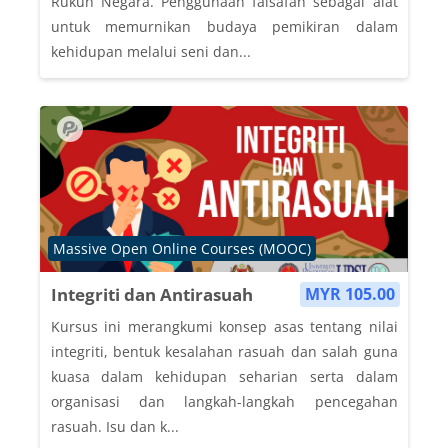
Rukun Negara. Penggunaan falsafah sebagai alat
untuk memurnikan budaya pemikiran dalam
kehidupan melalui seni dan...
Course category
Massive Open Online Courses (MOOC)
Integriti dan Antirasuah
MYR 105.00
Kursus ini merangkumi konsep asas tentang nilai
integriti, bentuk kesalahan rasuah dan salah guna
kuasa dalam kehidupan seharian serta dalam
organisasi dan langkah-langkah pencegahan
rasuah. Isu dan k...