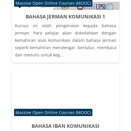
Course category
Massive Open Online Courses (MOOC)
BAHASA JERMAN KOMUNIKASI 1
Kursus ini ialah pengenalan kepada bahasa
Jerman. Para pelajar akan didedahkan dengan
kemahiran asas komunikasi dalam bahasa Jerman
seperti kemahiran mendengar, bertutur, membaca
dan menulis untuk keg...
Course category
Massive Open Online Courses (MOOC)
BAHASA IBAN KOMUNIKASI