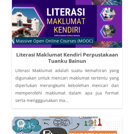
Course category
Massive Open Online Courses (MOOC)
Literasi Maklumat Kendiri Perpustakaan
Tuanku Bainun
Literasi Maklumat adalah suatu kemahiran yang
digunakan untuk mencari maklumat tertentu yang
diperlukan merangkumi kebolehan mencari dan
memperolehi maklumat dalam apa jua format
serta mengggunakan ma...