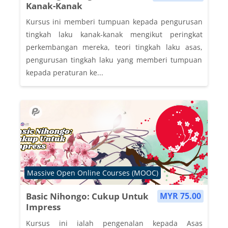
Kanak-Kanak
Kursus ini memberi tumpuan kepada pengurusan
tingkah laku kanak-kanak mengikut peringkat
perkembangan mereka, teori tingkah laku asas,
pengurusan tingkah laku yang memberi tumpuan
kepada peraturan ke...
Course category
Massive Open Online Courses (MOOC)
Basic Nihongo: Cukup Untuk
MYR 75.00
Impress
Kursus ini ialah pengenalan kepada Asas