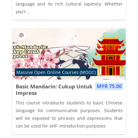
language and its rich cultural tapestry. Whether
you'r...
Course category
Massive Open Online Courses (MOOC)
Basic Mandarin: Cukup Untuk
MYR 75.00
Impress
This course introduces students to basic Chinese
language for communicative purposes. Students
will be exposed to phrases and expressions that
can be used for self- introduction purposes