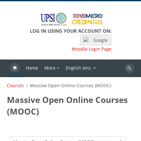
Skip to main content
LOG IN USING YOUR ACCOUNT ON:
Google
Moodle Login Page
Home
More
English ‎(en)‎
Search
Courses
Massive Open Online Courses (MOOC)
Massive Open Online Courses
(MOOC)