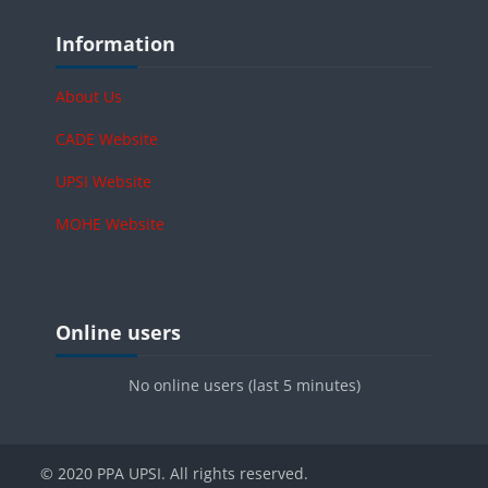
Blocks
Skip Information
Information
About Us
CADE Website
UPSI Website
MOHE Website
Blocks
Skip Online users
Online users
No online users (last 5 minutes)
© 2020 PPA UPSI. All rights reserved.