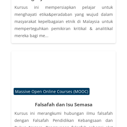
Kursus ini mempersiapkan pelajar untuk
menghayati etika&peradaban yang wujud dalam
masyarakat kepelbagaian etnik di Malaysia untuk
memperteguhkan pemikiran kritikal & analitikal
mereka bagi me...
Course category
Massive Open Online Courses (MOOC)
Falsafah dan Isu Semasa
Kursus ini merangkumi hubungan ilmu falsafah
dengan Falsafah Pendidikan Kebangsaan dan