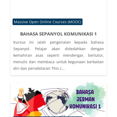
Course category
Massive Open Online Courses (MOOC)
BAHASA SEPANYOL KOMUNIKASI 1
Kursus ini ialah pengenalan kepada bahasa
Sepanyol. Pelajar akan didedahkan dengan
kemahiran asas seperti mendengar, bertutur,
menulis dan membaca untuk kegunaan berkaitan
diri dan persekitaran This c...