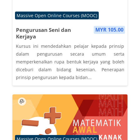
Course category
Massive Open Online Courses (MOOC)
Pengurusan Seni dan
MYR 105.00
Kerjaya
Kursus ini mendedahkan pelajar kepada prinsip
dalam pengurusan secara umum serta
memperkenalkan rupa bentuk kerjaya yang boleh
diceburi dalam bidang kesenian. Penerapan
prinsip pengurusan kepada bidan...
Course category
Massive Open Online Courses (MOOC)