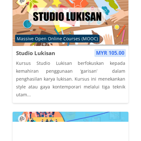
Course category
Massive Open Online Courses (MOOC)
Studio Lukisan
MYR 105.00
Kursus Studio Lukisan berfokuskan kepada
kemahiran penggunaan ‘garisan’ dalam
penghasilan karya lukisan. Kursus ini menekankan
style atau gaya kontemporari melalui tiga teknik
utam...