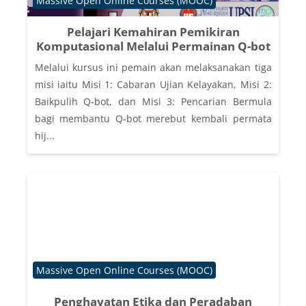
Massive Open Online Courses (MOOC)
Pelajari Kemahiran Pemikiran
Komputasional Melalui Permainan Q-bot
Melalui kursus ini pemain akan melaksanakan tiga
misi iaitu Misi 1: Cabaran Ujian Kelayakan, Misi 2:
Baikpulih Q-bot, dan Misi 3: Pencarian Bermula
bagi membantu Q-bot merebut kembali permata
hij...
Course category
Massive Open Online Courses (MOOC)
Penghayatan Etika dan Peradaban