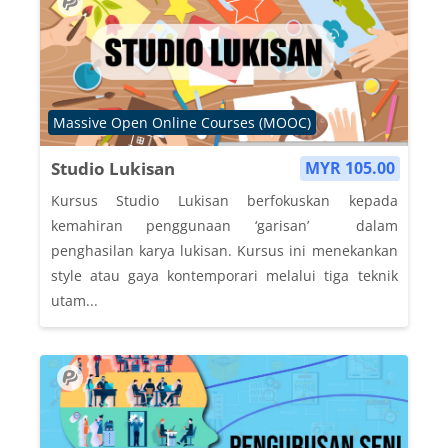
Course category
Massive Open Online Courses (MOOC)
Studio Lukisan
MYR 105.00
Kursus Studio Lukisan berfokuskan kepada
kemahiran penggunaan ‘garisan’ dalam
penghasilan karya lukisan. Kursus ini menekankan
style atau gaya kontemporari melalui tiga teknik
utam...