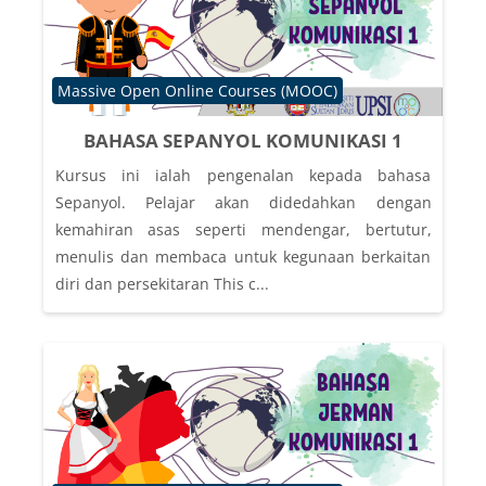
Course category
Massive Open Online Courses (MOOC)
BAHASA SEPANYOL KOMUNIKASI 1
Kursus ini ialah pengenalan kepada bahasa
Sepanyol. Pelajar akan didedahkan dengan
kemahiran asas seperti mendengar, bertutur,
menulis dan membaca untuk kegunaan berkaitan
diri dan persekitaran This c...