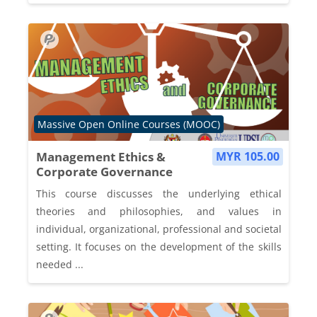
Course category
Massive Open Online Courses (MOOC)
Management Ethics &
MYR 105.00
Corporate Governance
This course discusses the underlying ethical
theories and philosophies, and values in
individual, organizational, professional and societal
setting. It focuses on the development of the skills
needed ...