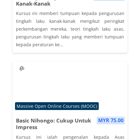
Kanak-Kanak
Kursus ini memberi tumpuan kepada pengurusan
tingkah laku kanak-kanak mengikut peringkat
perkembangan mereka, teori tingkah laku asas,
pengurusan tingkah laku yang memberi tumpuan
kepada peraturan ke...
Course category
Massive Open Online Courses (MOOC)
Basic Nihongo: Cukup Untuk
MYR 75.00
Impress
Kursus ini ialah pengenalan kepada Asas