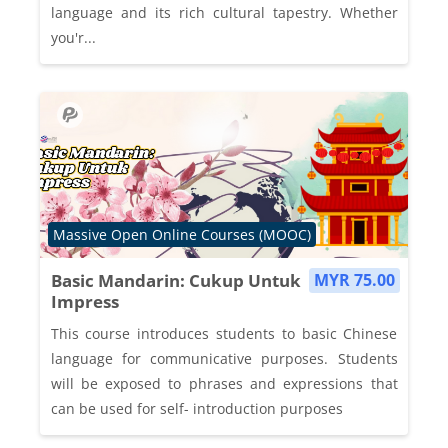
language and its rich cultural tapestry. Whether
you'r...
Course category
Massive Open Online Courses (MOOC)
Basic Mandarin: Cukup Untuk
MYR 75.00
Impress
This course introduces students to basic Chinese
language for communicative purposes. Students
will be exposed to phrases and expressions that
can be used for self- introduction purposes