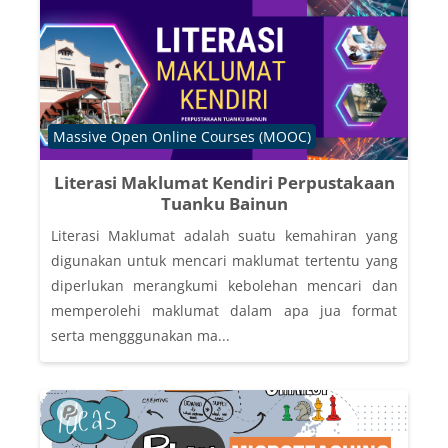
Course category
Massive Open Online Courses (MOOC)
Literasi Maklumat Kendiri Perpustakaan
Tuanku Bainun
Literasi Maklumat adalah suatu kemahiran yang
digunakan untuk mencari maklumat tertentu yang
diperlukan merangkumi kebolehan mencari dan
memperolehi maklumat dalam apa jua format
serta mengggunakan ma...