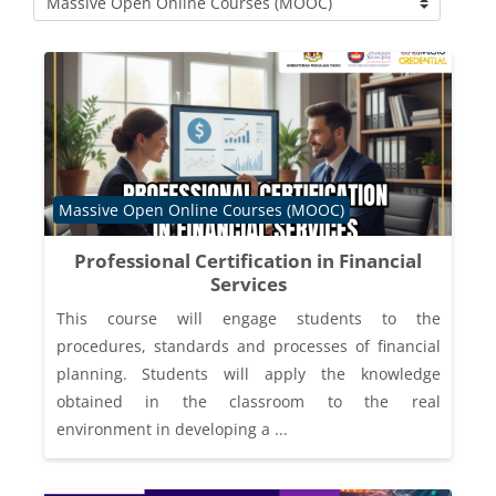
Course categories
Course category
Massive Open Online Courses (MOOC)
Professional Certification in Financial
Services
This course will engage students to the
procedures, standards and processes of financial
planning. Students will apply the knowledge
obtained in the classroom to the real
environment in developing a ...