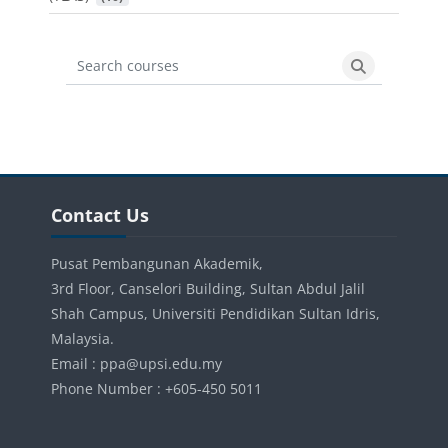
Search courses
Search cours
Blocks
Skip Contact Us
Contact Us
Pusat Pembangunan Akademik,
3rd Floor, Canselori Building, Sultan Abdul Jalil
Shah Campus, Universiti Pendidikan Sultan Idris,
Malaysia.
Email : ppa@upsi.edu.my
Phone Number : +605-450 5011