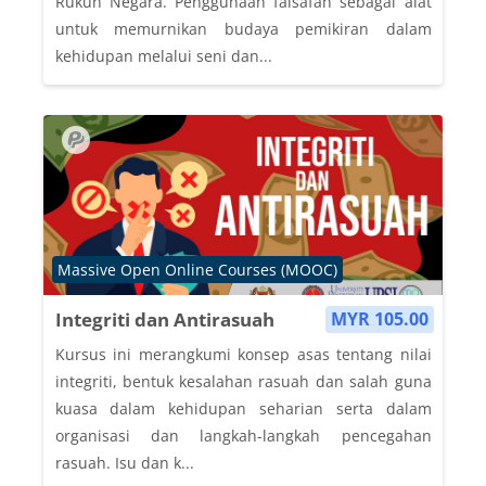
Rukun Negara. Penggunaan falsafah sebagai alat
untuk memurnikan budaya pemikiran dalam
kehidupan melalui seni dan...
Course category
Massive Open Online Courses (MOOC)
Integriti dan Antirasuah
MYR 105.00
Kursus ini merangkumi konsep asas tentang nilai
integriti, bentuk kesalahan rasuah dan salah guna
kuasa dalam kehidupan seharian serta dalam
organisasi dan langkah-langkah pencegahan
rasuah. Isu dan k...