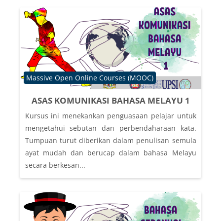
Course category
Massive Open Online Courses (MOOC)
ASAS KOMUNIKASI BAHASA MELAYU 1
Kursus ini menekankan penguasaan pelajar untuk
mengetahui sebutan dan perbendaharaan kata.
Tumpuan turut diberikan dalam penulisan semula
ayat mudah dan berucap dalam bahasa Melayu
secara berkesan...