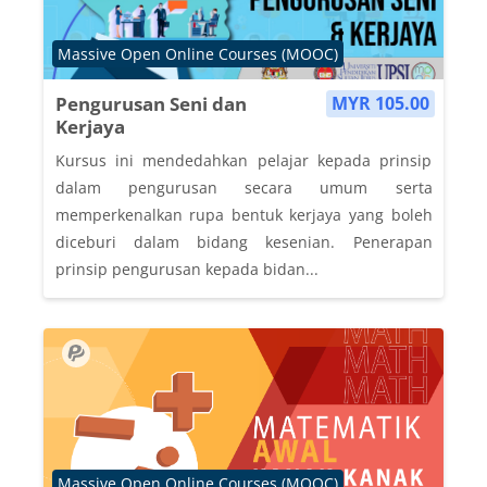
Course category
Massive Open Online Courses (MOOC)
Pengurusan Seni dan
MYR 105.00
Kerjaya
Kursus ini mendedahkan pelajar kepada prinsip
dalam pengurusan secara umum serta
memperkenalkan rupa bentuk kerjaya yang boleh
diceburi dalam bidang kesenian. Penerapan
prinsip pengurusan kepada bidan...
Course category
Massive Open Online Courses (MOOC)