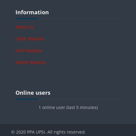
Blocks
Skip Information
Information
About Us
CADE Website
UPSI Website
MOHE Website
Blocks
Skip Online users
Online users
1 online user (last 5 minutes)
© 2020 PPA UPSI. All rights reserved.