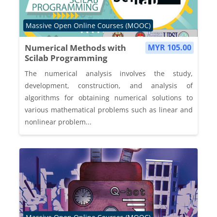
Course category
Massive Open Online Courses (MOOC)
Numerical Methods with
MYR 105.00
Scilab Programming
The numerical analysis involves the study,
development, construction, and analysis of
algorithms for obtaining numerical solutions to
various mathematical problems such as linear and
nonlinear problem...
Course category