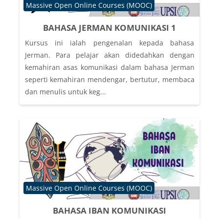
Course category
Massive Open Online Courses (MOOC)
BAHASA JERMAN KOMUNIKASI 1
Kursus ini ialah pengenalan kepada bahasa
Jerman. Para pelajar akan didedahkan dengan
kemahiran asas komunikasi dalam bahasa Jerman
seperti kemahiran mendengar, bertutur, membaca
dan menulis untuk keg...
Course category
Massive Open Online Courses (MOOC)
BAHASA IBAN KOMUNIKASI