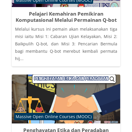
Massive Open Online Courses (MOOC)
Pelajari Kemahiran Pemikiran
Komputasional Melalui Permainan Q-bot
Melalui kursus ini pemain akan melaksanakan tiga
misi iaitu Misi 1: Cabaran Ujian Kelayakan, Misi 2:
Baikpulih Q-bot, dan Misi 3: Pencarian Bermula
bagi membantu Q-bot merebut kembali permata
hij...
Course category
Massive Open Online Courses (MOOC)
Penghayatan Etika dan Peradaban