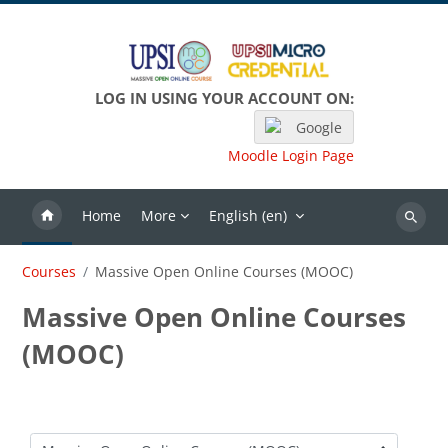
Skip to main content
LOG IN USING YOUR ACCOUNT ON:
Google
Moodle Login Page
Home
More
English ‎(en)‎
Search
Courses
Massive Open Online Courses (MOOC)
Massive Open Online Courses
(MOOC)