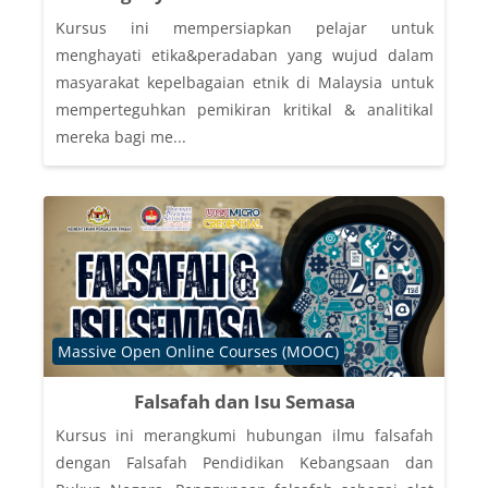
Kursus ini mempersiapkan pelajar untuk
menghayati etika&peradaban yang wujud dalam
masyarakat kepelbagaian etnik di Malaysia untuk
memperteguhkan pemikiran kritikal & analitikal
mereka bagi me...
Course category
Massive Open Online Courses (MOOC)
Falsafah dan Isu Semasa
Kursus ini merangkumi hubungan ilmu falsafah
dengan Falsafah Pendidikan Kebangsaan dan