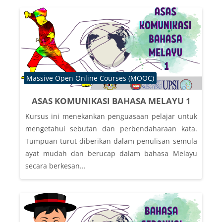
Course category
Massive Open Online Courses (MOOC)
ASAS KOMUNIKASI BAHASA MELAYU 1
Kursus ini menekankan penguasaan pelajar untuk
mengetahui sebutan dan perbendaharaan kata.
Tumpuan turut diberikan dalam penulisan semula
ayat mudah dan berucap dalam bahasa Melayu
secara berkesan...