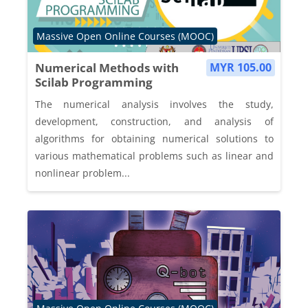
Course category
Massive Open Online Courses (MOOC)
Numerical Methods with
MYR 105.00
Scilab Programming
The numerical analysis involves the study,
development, construction, and analysis of
algorithms for obtaining numerical solutions to
various mathematical problems such as linear and
nonlinear problem...
Course category