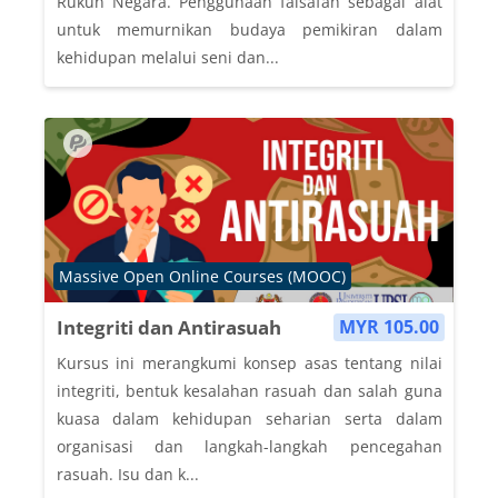
Rukun Negara. Penggunaan falsafah sebagai alat
untuk memurnikan budaya pemikiran dalam
kehidupan melalui seni dan...
Course category
Massive Open Online Courses (MOOC)
Integriti dan Antirasuah
MYR 105.00
Kursus ini merangkumi konsep asas tentang nilai
integriti, bentuk kesalahan rasuah dan salah guna
kuasa dalam kehidupan seharian serta dalam
organisasi dan langkah-langkah pencegahan
rasuah. Isu dan k...