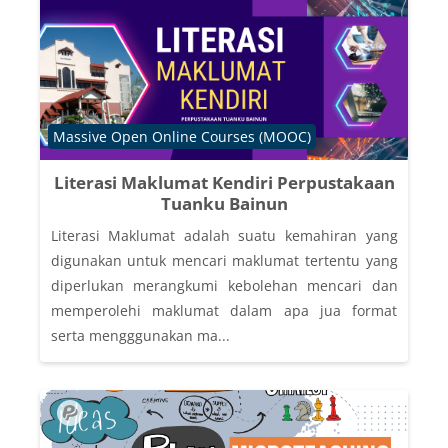
Course category
Massive Open Online Courses (MOOC)
Literasi Maklumat Kendiri Perpustakaan
Tuanku Bainun
Literasi Maklumat adalah suatu kemahiran yang
digunakan untuk mencari maklumat tertentu yang
diperlukan merangkumi kebolehan mencari dan
memperolehi maklumat dalam apa jua format
serta mengggunakan ma...