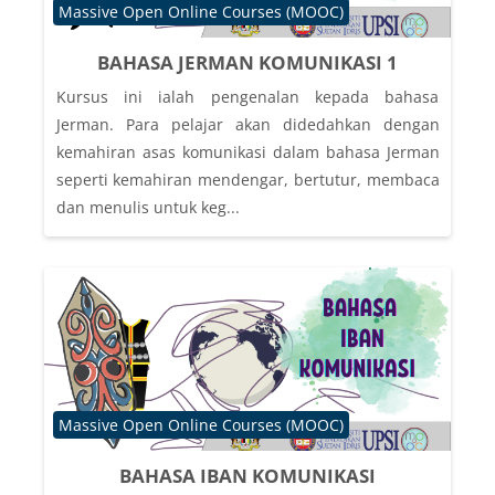
Course category
Massive Open Online Courses (MOOC)
BAHASA JERMAN KOMUNIKASI 1
Kursus ini ialah pengenalan kepada bahasa
Jerman. Para pelajar akan didedahkan dengan
kemahiran asas komunikasi dalam bahasa Jerman
seperti kemahiran mendengar, bertutur, membaca
dan menulis untuk keg...
Course category
Massive Open Online Courses (MOOC)
BAHASA IBAN KOMUNIKASI