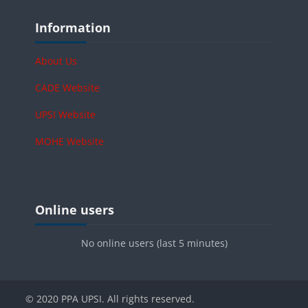
Blocks
Skip Information
Information
About Us
CADE Website
UPSI Website
MOHE Website
Blocks
Skip Online users
Online users
No online users (last 5 minutes)
© 2020 PPA UPSI. All rights reserved.