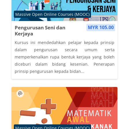
Course category
Massive Open Online Courses (MOOC)
Pengurusan Seni dan
MYR 105.00
Kerjaya
Kursus ini mendedahkan pelajar kepada prinsip
dalam pengurusan secara umum serta
memperkenalkan rupa bentuk kerjaya yang boleh
diceburi dalam bidang kesenian. Penerapan
prinsip pengurusan kepada bidan...
Course category
Massive Open Online Courses (MOOC)