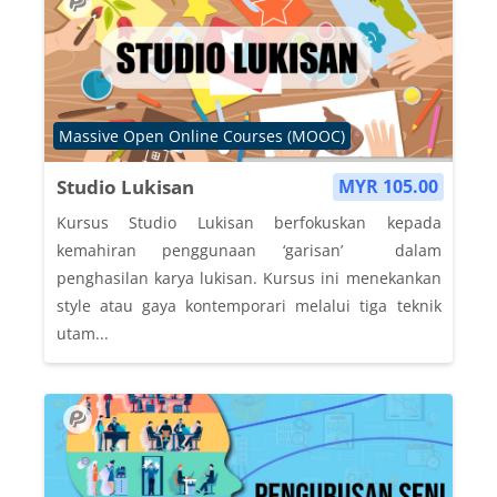
Course category
Massive Open Online Courses (MOOC)
Studio Lukisan
MYR 105.00
Kursus Studio Lukisan berfokuskan kepada
kemahiran penggunaan ‘garisan’ dalam
penghasilan karya lukisan. Kursus ini menekankan
style atau gaya kontemporari melalui tiga teknik
utam...