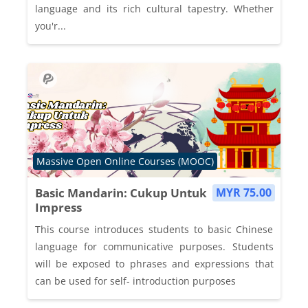
language and its rich cultural tapestry. Whether
you'r...
Course category
Massive Open Online Courses (MOOC)
Basic Mandarin: Cukup Untuk
MYR 75.00
Impress
This course introduces students to basic Chinese
language for communicative purposes. Students
will be exposed to phrases and expressions that
can be used for self- introduction purposes