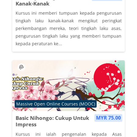
Kanak-Kanak
Kursus ini memberi tumpuan kepada pengurusan
tingkah laku kanak-kanak mengikut peringkat
perkembangan mereka, teori tingkah laku asas,
pengurusan tingkah laku yang memberi tumpuan
kepada peraturan ke...
Course category
Massive Open Online Courses (MOOC)
Basic Nihongo: Cukup Untuk
MYR 75.00
Impress
Kursus ini ialah pengenalan kepada Asas