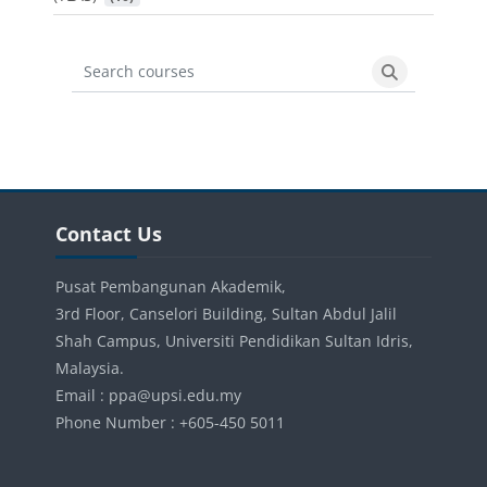
Search courses
Search cours
Blocks
Skip Contact Us
Contact Us
Pusat Pembangunan Akademik,
3rd Floor, Canselori Building, Sultan Abdul Jalil
Shah Campus, Universiti Pendidikan Sultan Idris,
Malaysia.
Email : ppa@upsi.edu.my
Phone Number : +605-450 5011