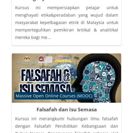
Kursus ini mempersiapkan pelajar untuk
menghayati etika&peradaban yang wujud dalam
masyarakat kepelbagaian etnik di Malaysia untuk
memperteguhkan pemikiran kritikal & analitikal
mereka bagi me...
Course category
Massive Open Online Courses (MOOC)
Falsafah dan Isu Semasa
Kursus ini merangkumi hubungan ilmu falsafah
dengan Falsafah Pendidikan Kebangsaan dan