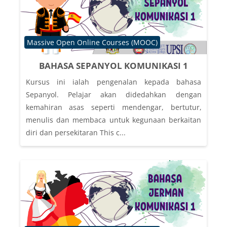
Course category
Massive Open Online Courses (MOOC)
BAHASA SEPANYOL KOMUNIKASI 1
Kursus ini ialah pengenalan kepada bahasa
Sepanyol. Pelajar akan didedahkan dengan
kemahiran asas seperti mendengar, bertutur,
menulis dan membaca untuk kegunaan berkaitan
diri dan persekitaran This c...