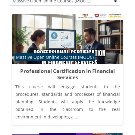
Course categories
Course category
Massive Open Online Courses (MOOC)
Professional Certification in Financial
Services
This course will engage students to the
procedures, standards and processes of financial
planning. Students will apply the knowledge
obtained in the classroom to the real
environment in developing a ...