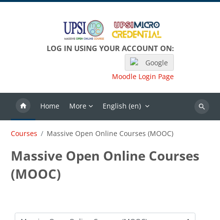
Skip to main content
LOG IN USING YOUR ACCOUNT ON:
Google
Moodle Login Page
Home
More
English ‎(en)‎
Search
Courses
Massive Open Online Courses (MOOC)
Massive Open Online Courses
(MOOC)