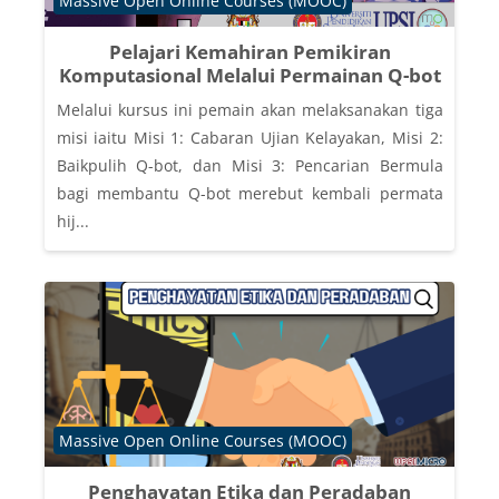
Massive Open Online Courses (MOOC)
Pelajari Kemahiran Pemikiran
Komputasional Melalui Permainan Q-bot
Melalui kursus ini pemain akan melaksanakan tiga
misi iaitu Misi 1: Cabaran Ujian Kelayakan, Misi 2:
Baikpulih Q-bot, dan Misi 3: Pencarian Bermula
bagi membantu Q-bot merebut kembali permata
hij...
Course category
Massive Open Online Courses (MOOC)
Penghayatan Etika dan Peradaban