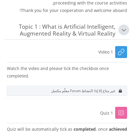
proceeding with the course activities.
Thank you for your cooperation and welcome aboard!
Topic 1 : What is Artificial Intelligent,
طي
Augmented Reality & Virtual Reality
رابط الكتروني
Video 1
Watch the video and please tick the checkbox once
completed.
غير متاح إلا إذا: النشاط
Forum
معلّم مكتمل
إختبار
Quiz 1
Quiz will be automatically tick as
completed
, once
achieved