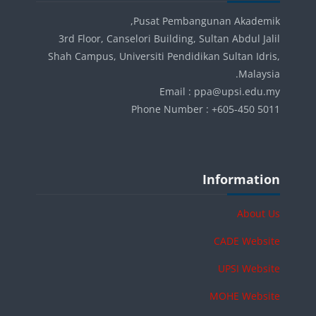
Pusat Pembangunan Akademik,
3rd Floor, Canselori Building, Sultan Abdul Jalil
Shah Campus, Universiti Pendidikan Sultan Idris,
Malaysia.
Email : ppa@upsi.edu.my
Phone Number : +605-450 5011
الكتل
تجاوز Information
Information
About Us
CADE Website
UPSI Website
MOHE Website