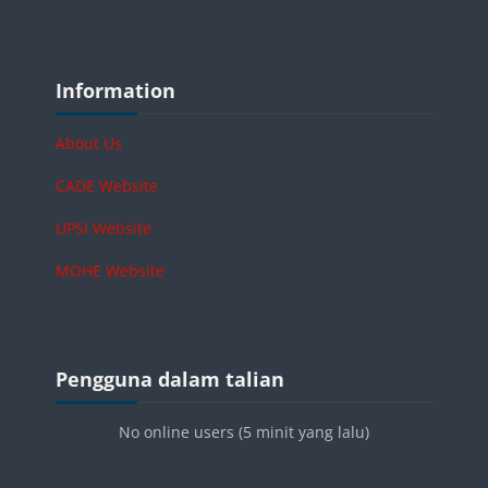
Blok-blok
Langkau Information
Information
About Us
CADE Website
UPSI Website
MOHE Website
Blok-blok
Langkau Pengguna dalam talian
Pengguna dalam talian
No online users (5 minit yang lalu)