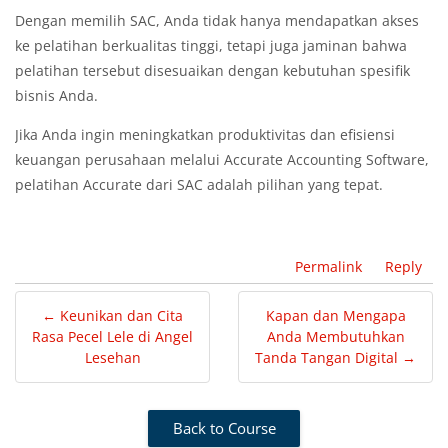
Dengan memilih SAC, Anda tidak hanya mendapatkan akses
ke pelatihan berkualitas tinggi, tetapi juga jaminan bahwa
pelatihan tersebut disesuaikan dengan kebutuhan spesifik
bisnis Anda.
Jika Anda ingin meningkatkan produktivitas dan efisiensi
keuangan perusahaan melalui Accurate Accounting Software,
pelatihan Accurate dari SAC adalah pilihan yang tepat.
Permalink
Reply
← Keunikan dan Cita
Kapan dan Mengapa
Rasa Pecel Lele di Angel
Anda Membutuhkan
Lesehan
Tanda Tangan Digital →
Back to Course