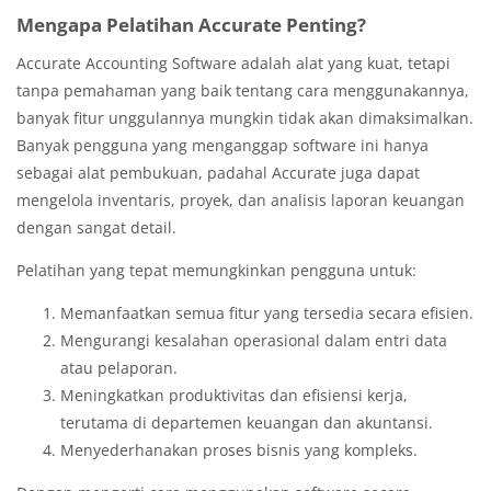
Mengapa Pelatihan Accurate Penting?
Accurate Accounting Software adalah alat yang kuat, tetapi
tanpa pemahaman yang baik tentang cara menggunakannya,
banyak fitur unggulannya mungkin tidak akan dimaksimalkan.
Banyak pengguna yang menganggap software ini hanya
sebagai alat pembukuan, padahal Accurate juga dapat
mengelola inventaris, proyek, dan analisis laporan keuangan
dengan sangat detail.
Pelatihan yang tepat memungkinkan pengguna untuk:
Memanfaatkan semua fitur yang tersedia secara efisien.
Mengurangi kesalahan operasional dalam entri data
atau pelaporan.
Meningkatkan produktivitas dan efisiensi kerja,
terutama di departemen keuangan dan akuntansi.
Menyederhanakan proses bisnis yang kompleks.