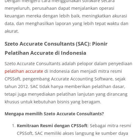
Dengan mengerti cara menggunakan software secara
menyeluruh, perusahaan dapat menjalankan operasi
keuangan mereka dengan lebih baik, meningkatkan akurasi
data, dan menghasilkan laporan yang lebih tepat waktu dan
akurat.
Szeto Accurate Consultants (SAC): Pionir
Pelatihan Accurate di Indonesia
Szeto Accurate Consultants adalah pelopor dalam penyediaan
pelatihan accurate
di Indonesia dan menjadi mitra resmi
CPSSoft, pengembang Accurate Accounting Software, sejak
tahun 2012. SAC tidak hanya memberikan pelatihan dasar,
tetapi juga menyediakan pelatihan lanjutan yang dirancang
khusus untuk kebutuhan bisnis yang beragam.
Mengapa memilih Szeto Accurate Consultants?
Kemitraan Resmi dengan CPSSoft
: Sebagai mitra resmi
CPSSoft, SAC memiliki akses langsung ke sumber daya