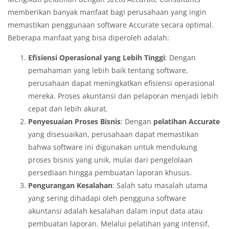
memberikan banyak manfaat bagi perusahaan yang ingin
memastikan penggunaan software Accurate secara optimal.
Beberapa manfaat yang bisa diperoleh adalah:
Efisiensi Operasional yang Lebih Tinggi
: Dengan
pemahaman yang lebih baik tentang software,
perusahaan dapat meningkatkan efisiensi operasional
mereka. Proses akuntansi dan pelaporan menjadi lebih
cepat dan lebih akurat.
Penyesuaian Proses Bisnis
: Dengan
pelatihan Accurate
yang disesuaikan, perusahaan dapat memastikan
bahwa software ini digunakan untuk mendukung
proses bisnis yang unik, mulai dari pengelolaan
persediaan hingga pembuatan laporan khusus.
Pengurangan Kesalahan
: Salah satu masalah utama
yang sering dihadapi oleh pengguna software
akuntansi adalah kesalahan dalam input data atau
pembuatan laporan. Melalui pelatihan yang intensif,