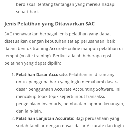
berdiskusi tentang tantangan yang mereka hadapi
sehari-hari.
Jenis Pelatihan yang Ditawarkan SAC
SAC menawarkan berbagai jenis pelatihan yang dapat
disesuaikan dengan kebutuhan setiap perusahaan, baik
dalam bentuk training Accurate online maupun pelatihan di
tempat (onsite training). Berikut adalah beberapa opsi
pelatihan yang dapat dipilih:
Pelatihan Dasar Accurate
: Pelatihan ini dirancang
untuk pengguna baru yang ingin memahami dasar-
dasar penggunaan Accurate Accounting Software. Ini
mencakup topik-topik seperti input transaksi,
pengelolaan inventaris, pembuatan laporan keuangan,
dan lain-lain.
Pelatihan Lanjutan Accurate
: Bagi perusahaan yang
sudah familiar dengan dasar-dasar Accurate dan ingin