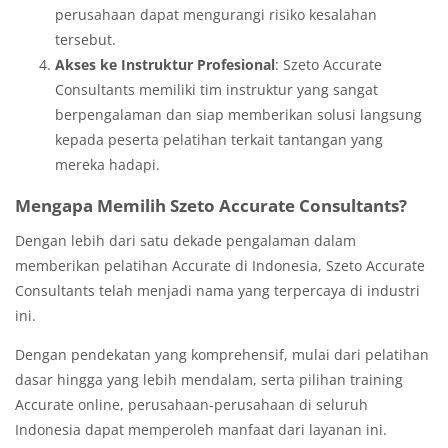
perusahaan dapat mengurangi risiko kesalahan
tersebut.
Akses ke Instruktur Profesional
: Szeto Accurate
Consultants memiliki tim instruktur yang sangat
berpengalaman dan siap memberikan solusi langsung
kepada peserta pelatihan terkait tantangan yang
mereka hadapi.
Mengapa Memilih Szeto Accurate Consultants?
Dengan lebih dari satu dekade pengalaman dalam
memberikan pelatihan Accurate di Indonesia, Szeto Accurate
Consultants telah menjadi nama yang terpercaya di industri
ini.
Dengan pendekatan yang komprehensif, mulai dari pelatihan
dasar hingga yang lebih mendalam, serta pilihan training
Accurate online, perusahaan-perusahaan di seluruh
Indonesia dapat memperoleh manfaat dari layanan ini.