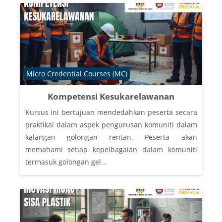
Course category
Micro Credential Courses (MC)
Kompetensi Kesukarelawanan
Kursus ini bertujuan mendedahkan peserta secara
praktikal dalam aspek pengurusan komuniti dalam
kalangan golongan rentan. Peserta akan
memahami setiap kepelbagaian dalam komuniti
termasuk golongan gel...