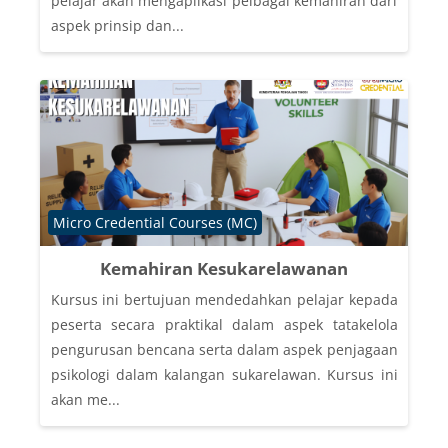
pelajar akan mengaplikasi pelbagai kemahiran dari
aspek prinsip dan...
Course category
Micro Credential Courses (MC)
Kemahiran Kesukarelawanan
Kursus ini bertujuan mendedahkan pelajar kepada
peserta secara praktikal dalam aspek tatakelola
pengurusan bencana serta dalam aspek penjagaan
psikologi dalam kalangan sukarelawan. Kursus ini
akan me...