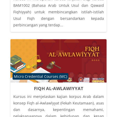
BAM1002 (Bahasa Arab Untuk Usul dan Qawaid
Fiqhiyyah) untuk membincangkan istilah-istilah
Usul Fiqh dengan bersandarkan kepada
perbincangan yang terdap...
Course category
Micro Credential Courses (MC)
FIQH AL-AWLAWIYYAT
Kursus ini menjelaskan kajian korpus Arab dalam
konsep Fiqh al-Awlawīyyat (Fekah Keutamaan), asas
dan dasarnya, kepentingan memahami,
pelaksanaannya dalam kehidupan dan kesan