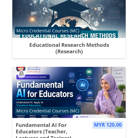
Course category
Micro Credential Courses (MC)
Educational Research Methods
(Research)
Course category
Micro Credential Courses (MC)
Fundamental AI For
MYR 120.00
Educators (Teacher,
Lecturer and Trainer)