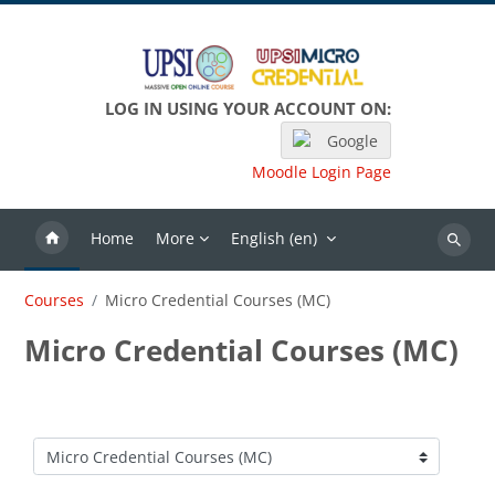
Skip to main content
LOG IN USING YOUR ACCOUNT ON:
Google
Moodle Login Page
Home
More
English ‎(en)‎
Search
Courses
Micro Credential Courses (MC)
Micro Credential Courses (MC)
Course categories