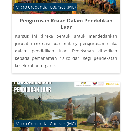
Course category
Micro Credential Courses (MC)
Pengurusan Risiko Dalam Pendidikan
Luar
Kursus ini direka bentuk untuk mendedahkan
jurulatih rekreasi luar tentang pengurusan risiko
dalam pendidikan luar. Penekanan diberikan
kepada pemahaman risiko dari segi pendekatan
keseluruhan organis...
Course category
Micro Credential Courses (MC)