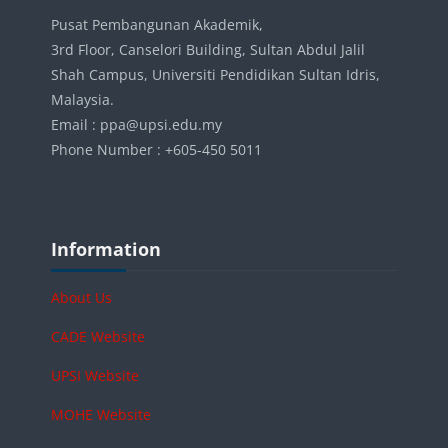
Pusat Pembangunan Akademik,
3rd Floor, Canselori Building, Sultan Abdul Jalil
Shah Campus, Universiti Pendidikan Sultan Idris,
Malaysia.
Email : ppa@upsi.edu.my
Phone Number : +605-450 5011
Blocks
Skip Information
Information
About Us
CADE Website
UPSI Website
MOHE Website