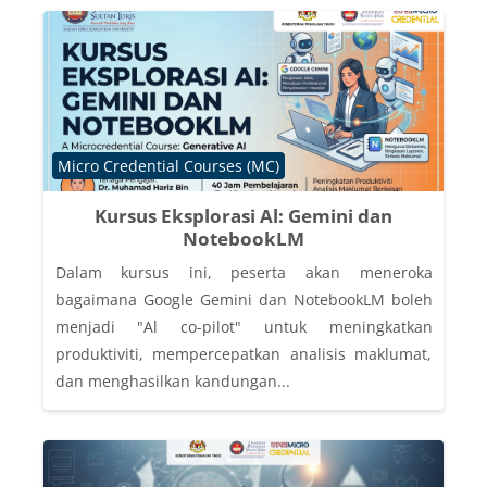
Course category
Micro Credential Courses (MC)
Kursus Eksplorasi Al: Gemini dan
NotebookLM
Dalam kursus ini, peserta akan meneroka
bagaimana Google Gemini dan NotebookLM boleh
menjadi "Al co-pilot" untuk meningkatkan
produktiviti, mempercepatkan analisis maklumat,
dan menghasilkan kandungan...