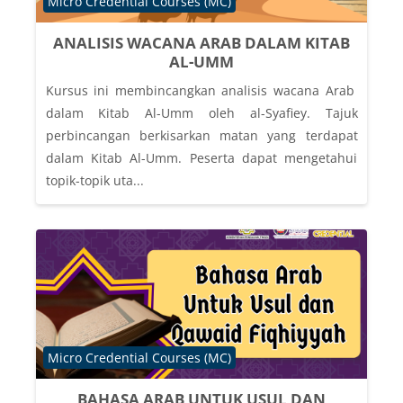
Course category
Micro Credential Courses (MC)
ANALISIS WACANA ARAB DALAM KITAB
AL-UMM
Kursus ini membincangkan analisis wacana Arab
dalam Kitab Al-Umm oleh al-Syafiey. Tajuk
perbincangan berkisarkan matan yang terdapat
dalam Kitab Al-Umm. Peserta dapat mengetahui
topik-topik uta...
Course category
Micro Credential Courses (MC)
BAHASA ARAB UNTUK USUL DAN