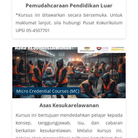
Pemudahcaraan Pendidikan Luar
*Kursus ini ditawarkan secara bersemuka. Untuk
maklumat lanjut, sila hubungi Pusat Kokurikulum
UPSI 05-4507701
Course category
Micro Credential Courses (MC)
Asas Kesukarelawanan
Kursus ini bertujuan mendedahkan pelajar kepada
konsep, tanggungjawab, isu, dan cabaran
berkaitan kesukarelawan. Melalui kursus ini,