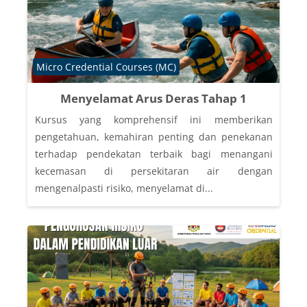
Course category
Micro Credential Courses (MC)
Menyelamat Arus Deras Tahap 1
Kursus yang komprehensif ini memberikan
pengetahuan, kemahiran penting dan penekanan
terhadap pendekatan terbaik bagi menangani
kecemasan di persekitaran air dengan
mengenalpasti risiko, menyelamat di...