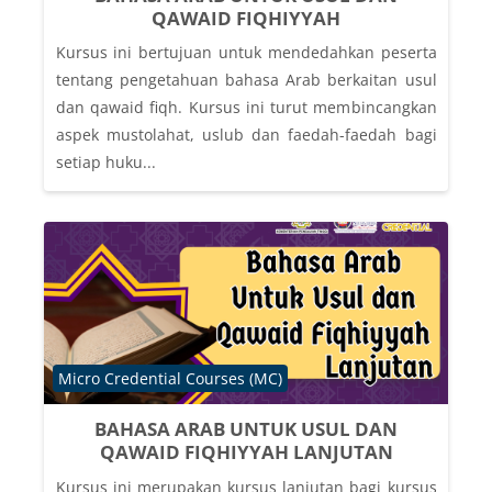
QAWAID FIQHIYYAH
Kursus ini bertujuan untuk mendedahkan peserta
tentang pengetahuan bahasa Arab berkaitan usul
dan qawaid fiqh. Kursus ini turut membincangkan
aspek mustolahat, uslub dan faedah-faedah bagi
setiap huku...
Course category
Micro Credential Courses (MC)
BAHASA ARAB UNTUK USUL DAN
QAWAID FIQHIYYAH LANJUTAN
Kursus ini merupakan kursus lanjutan bagi kursus