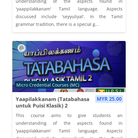
understanding of the aspects found in
'yaappilakkanam' Tamil language. Aspects
discussed include 'seyyuliyal'. In the Tamil
grammar tradition, there is a special g...
Course category
Micro Credential Courses (MC)
Yaapilakkanam (Tatabahasa
MYR 25.00
untuk Puisi Klasik) 2
This course aims to give students an
understanding of the aspects found in
'yaappilakkanam' Tamil language. Aspects