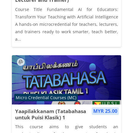
Course Title Fundamental AI for Educators:
Transform Your Teaching with Artificial Intelligence
A hands-on microcredential for teachers, lecturers,
and trainers ready to work smarter, teach better,
a...
Course category
Micro Credential Courses (MC)
Yaapilakkanam (Tatabahasa
MYR 25.00
untuk Puisi Klasik) 1
This course aims to give students an