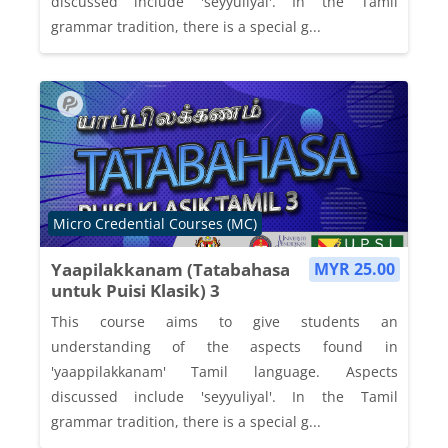
discussed include 'seyyuliyal'. In the Tamil
grammar tradition, there is a special g...
Course category
Micro Credential Courses (MC)
Yaapilakkanam (Tatabahasa
MYR 25.00
untuk Puisi Klasik) 3
This course aims to give students an
understanding of the aspects found in
'yaappilakkanam' Tamil language. Aspects
discussed include 'seyyuliyal'. In the Tamil
grammar tradition, there is a special g...