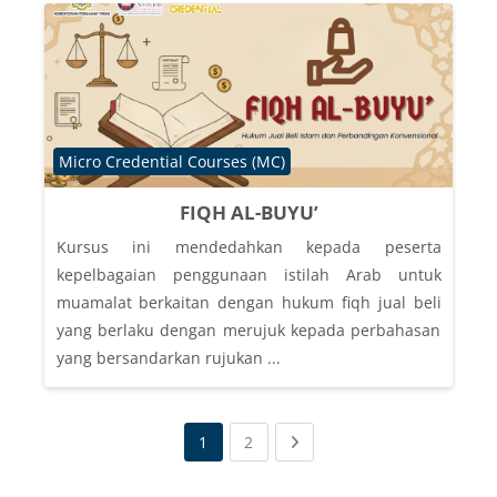
Course category
Micro Credential Courses (MC)
FIQH AL-BUYU’
Kursus ini mendedahkan kepada peserta
kepelbagaian penggunaan istilah Arab untuk
muamalat berkaitan dengan hukum fiqh jual beli
yang berlaku dengan merujuk kepada perbahasan
yang bersandarkan rujukan ...
(current)
Next page
1
2